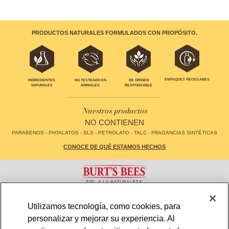
PRODUCTOS NATURALES FORMULADOS CON PROPÓSITO.
EMPAQUES RECICLABES
INGREDIENTES
NO TESTEADO EN
DE ORIGEN
NATURALES
ANIMALES
RESPONSABLE
Nuestros productos
NO CONTIENEN
PARABENOS - PHTALATOS - SLS - PETROLATO - TALC - FRAGANCIAS SINTÉTICAS
CONOCE DE QUÉ ESTAMOS HECHOS
CONTACTO
FAQS
Utilizamos tecnología, como cookies, para
LOCALIZADOR DE TIENDAS
MAPA DE SITIO
personalizar y mejorar su experiencia. Al
POLÍTICA DE PRIVACIDAD
TÉRMINOS Y CONDICIONES DE USO
CONFIGURACIÓN DE COOKIES